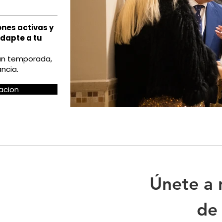
nes activas y
dapte a tu
gún temporada,
ncia.
acion
Únete a n
de